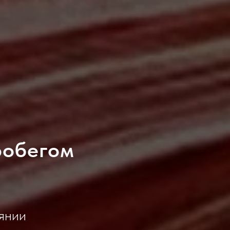
робегом
янии